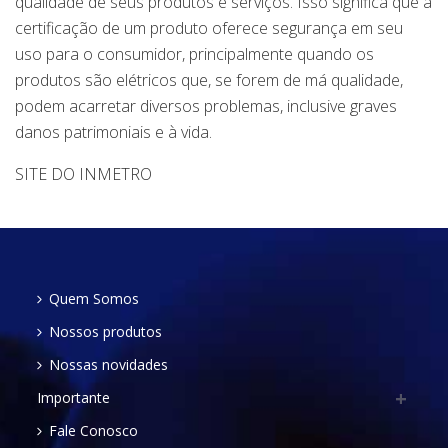
qualidade de seus produtos e serviços. Isso significa que a
certificação de um produto oferece segurança em seu
uso para o consumidor, principalmente quando os
produtos são elétricos que, se forem de má qualidade,
podem acarretar diversos problemas, inclusive graves
danos patrimoniais e à vida.
SITE DO INMETRO
Quem Somos
Nossos produtos
Nossas novidades
Importante
Fale Conosco