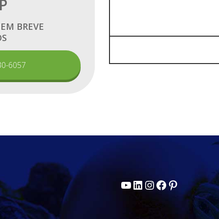
P
 EM BREVE
OS
30-6057
Youtube
LinkedIn
Instagram
Facebook
Pinterest