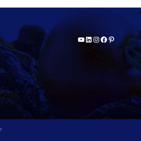
Youtube
LinkedIn
Instagram
Facebook
Pinterest
7